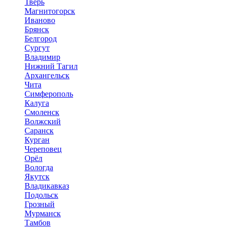
Тверь
Магнитогорск
Иваново
Брянск
Белгород
Сургут
Владимир
Нижний Тагил
Архангельск
Чита
Симферополь
Калуга
Смоленск
Волжский
Саранск
Курган
Череповец
Орёл
Вологда
Якутск
Владикавказ
Подольск
Грозный
Мурманск
Тамбов