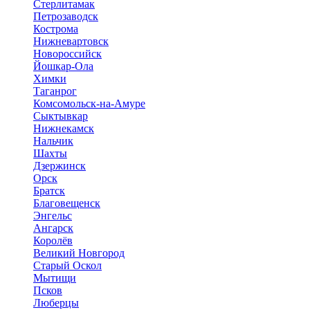
Стерлитамак
Петрозаводск
Кострома
Нижневартовск
Новороссийск
Йошкар-Ола
Химки
Таганрог
Комсомольск-на-Амуре
Сыктывкар
Нижнекамск
Нальчик
Шахты
Дзержинск
Орск
Братск
Благовещенск
Энгельс
Ангарск
Королёв
Великий Новгород
Старый Оскол
Мытищи
Псков
Люберцы