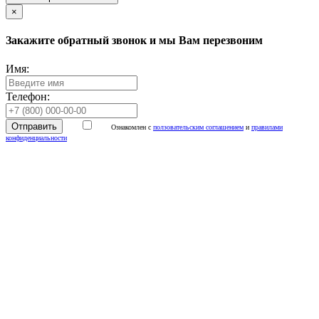
×
Закажите обратный звонок и мы Вам перезвоним
Имя:
Телефон:
Ознакомлен с
ползовательским соглашением
и
правилами
конфиденциальности
📌 МТС ТВ
Антенна 🎯
Установка
спутникового