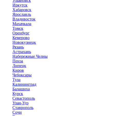
Ульяновск
Иркутск
Хабаровск
Ярославль
Владивосток
Махачкала
Томск
Оренбург
Кемерово
Новокузнецк
Рязань
Астрахань
Набережные Челны
Пенза
Липецк
Киров
Чебоксары
Тула
Калининград
Балашиха
Курск
Севастополь
Улан-Удэ
Ставрополь
Сочи