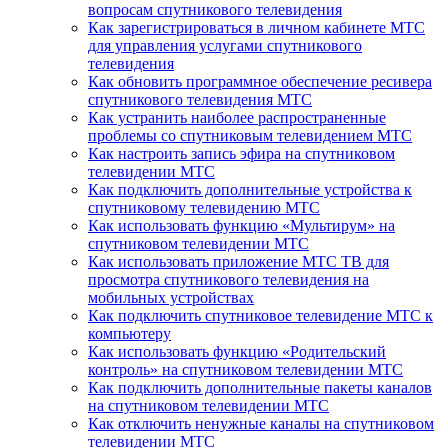
вопросам спутникового телевидения
Как зарегистрироваться в личном кабинете МТС
для управления услугами спутникового
телевидения
Как обновить программное обеспечение ресивера
спутникового телевидения МТС
Как устранить наиболее распространенные
проблемы со спутниковым телевидением МТС
Как настроить запись эфира на спутниковом
телевидении МТС
Как подключить дополнительные устройства к
спутниковому телевидению МТС
Как использовать функцию «Мультирум» на
спутниковом телевидении МТС
Как использовать приложение МТС ТВ для
просмотра спутникового телевидения на
мобильных устройствах
Как подключить спутниковое телевидение МТС к
компьютеру
Как использовать функцию «Родительский
контроль» на спутниковом телевидении МТС
Как подключить дополнительные пакеты каналов
на спутниковом телевидении МТС
Как отключить ненужные каналы на спутниковом
телевидении МТС