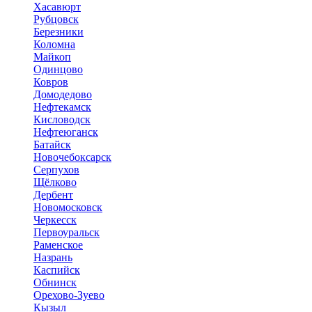
Хасавюрт
Рубцовск
Березники
Коломна
Майкоп
Одинцово
Ковров
Домодедово
Нефтекамск
Кисловодск
Нефтеюганск
Батайск
Новочебоксарск
Серпухов
Щёлково
Дербент
Новомосковск
Черкесск
Первоуральск
Раменское
Назрань
Каспийск
Обнинск
Орехово-Зуево
Кызыл