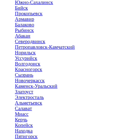
Южно-Сахалинск
Бийск
Прокопьевск
Армавир
Балаково
Рыбинск
Абакан
Северодвинск
Петропавловск-Камчатский
Норильск
Уссурийск
Волгодонск
Красногорск
Сызрань
Новочеркасск
Каменск-Уральский
Златоуст
Электросталь
Альметьевск
Салават
Миасс
Керчь
Копейск
Находка
Пятигорск