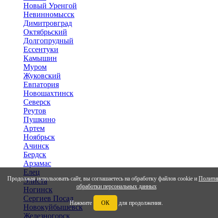
Новый Уренгой
Невинномысск
Димитровград
Октябрьский
Долгопрудный
Ессентуки
Камышин
Муром
Жуковский
Евпатория
Новошахтинск
Северск
Реутов
Пушкино
Артем
Ноябрьск
Ачинск
Бердск
Арзамас
Елец
Продолжая использовать сайт, вы соглашаетесь на обработку файлов cookie и
Полити
Элиста
обработки персональных данных
Ногинск
Сергиев Посад
Нажмите
ОК
для продолжения.
Новокуйбышевск
Железногорск