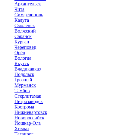
Архангельск
Чита
Симферополь
Калуга
Смоленск
Волжский
Саранск
Курган
Череповец
Орёл
Вологда
Якутск
Владикавказ
Подольск
Грозный
Мурманск
Тамбов
Стерлитамак
Петрозаводск
Кострома
Нижневартовск
Новороссийск
Йошкар-Ола
Химки
Таганрог