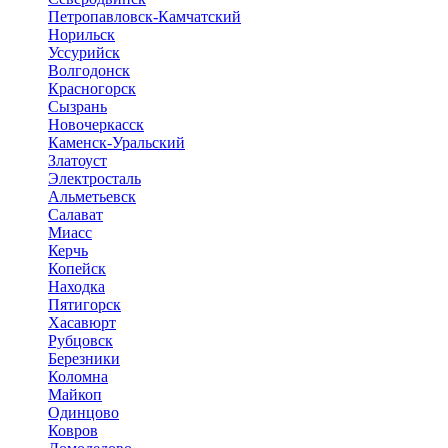
Петропавловск-Камчатский
Норильск
Уссурийск
Волгодонск
Красногорск
Сызрань
Новочеркасск
Каменск-Уральский
Златоуст
Электросталь
Альметьевск
Салават
Миасс
Керчь
Копейск
Находка
Пятигорск
Хасавюрт
Рубцовск
Березники
Коломна
Майкоп
Одинцово
Ковров