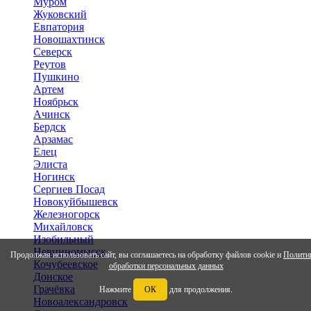
Муром
Жуковский
Евпатория
Новошахтинск
Северск
Реутов
Пушкино
Артем
Ноябрьск
Ачинск
Бердск
Арзамас
Елец
Элиста
Ногинск
Сергиев Посад
Новокуйбышевск
Железногорск
Михайловск
Изобильный
Невинномысск
Продолжая использовать сайт, вы соглашаетесь на обработку файлов cookie и
Полити
Кочубеевское
обработки персональных данных
Донское
Грачёвка
Нажмите
ОК
для продолжения.
Новоалександровск