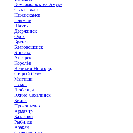
Комсомольск-на-Амуре
Сыктывкар
Нижнекамск
Нальчик
Шахты
Дзержинск
Орск
Братск
Благовещенск
Энгельс
Ангарск
Королёв
Великий Новгород
Старый Оскол
Мытищи
Псков
Люберцы
Южно-Сахалинск
Бийск
Прокопьевск
Армавир
Балаково
Рыбинск
Абакан
Северодвинск