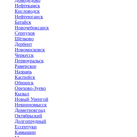
Домодедово
Нефтекамск
Кисловодск
Нефтеюганск
Батайск
Новочебоксарск
Серпухов
Щёлково
Дербент
Новомосковск
Черкесск
Первоуральск
Раменское
Назрань
Каспийск
Обнинск
Орехово-Зуево
Кызыл
Новый Уренгой
Невинномысск
Димитровград
Октябрьский
Долгопрудный
Ессентуки
Камышин