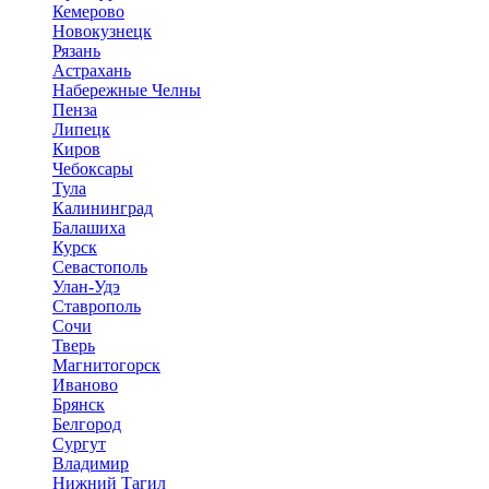
Кемерово
Новокузнецк
Рязань
Астрахань
Набережные Челны
Пенза
Липецк
Киров
Чебоксары
Тула
Калининград
Балашиха
Курск
Севастополь
Улан-Удэ
Ставрополь
Сочи
Тверь
Магнитогорск
Иваново
Брянск
Белгород
Сургут
Владимир
Нижний Тагил