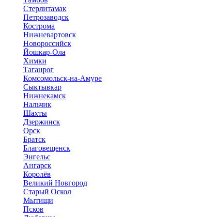
Стерлитамак
Петрозаводск
Кострома
Нижневартовск
Новороссийск
Йошкар-Ола
Химки
Таганрог
Комсомольск-на-Амуре
Сыктывкар
Нижнекамск
Нальчик
Шахты
Дзержинск
Орск
Братск
Благовещенск
Энгельс
Ангарск
Королёв
Великий Новгород
Старый Оскол
Мытищи
Псков