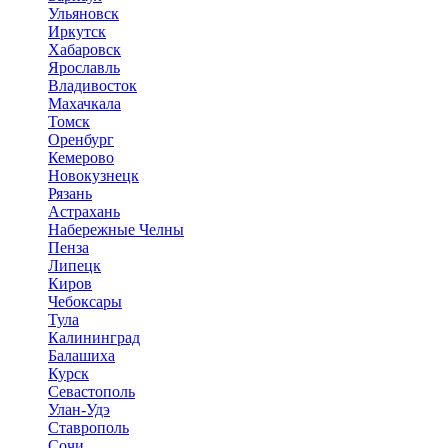
Ульяновск
Иркутск
Хабаровск
Ярославль
Владивосток
Махачкала
Томск
Оренбург
Кемерово
Новокузнецк
Рязань
Астрахань
Набережные Челны
Пенза
Липецк
Киров
Чебоксары
Тула
Калининград
Балашиха
Курск
Севастополь
Улан-Удэ
Ставрополь
Сочи