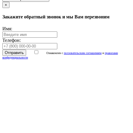
×
Закажите обратный звонок и мы Вам перезвоним
Имя:
Телефон:
Ознакомлен с
ползовательским соглашением
и
правилами
конфиденциальности
📌 МТС ТВ
Антенна 🎯
Установка
спутникового