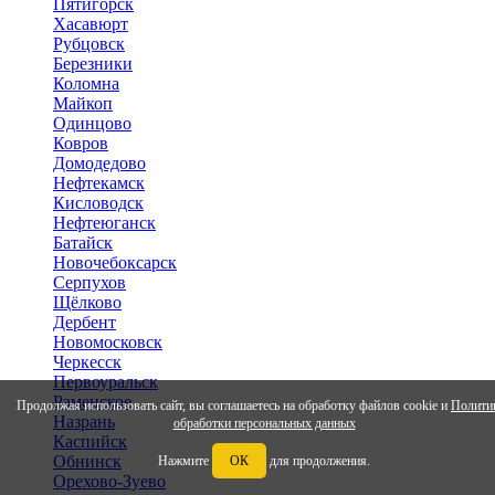
Пятигорск
Хасавюрт
Рубцовск
Березники
Коломна
Майкоп
Одинцово
Ковров
Домодедово
Нефтекамск
Кисловодск
Нефтеюганск
Батайск
Новочебоксарск
Серпухов
Щёлково
Дербент
Новомосковск
Черкесск
Первоуральск
Раменское
Продолжая использовать сайт, вы соглашаетесь на обработку файлов cookie и
Полити
Назрань
обработки персональных данных
Каспийск
Обнинск
Нажмите
ОК
для продолжения.
Орехово-Зуево