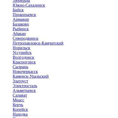
Люберцы
Южно-Сахалинск
Бийск
Прокопьевск
Армавир
Балаково
Рыбинск
Абакан
Северодвинск
Петропавловск-Камчатский
Норильск
Уссурийск
Волгодонск
Красногорск
Сызрань
Новочеркасск
Каменск-Уральский
Златоуст
Электросталь
Альметьевск
Салават
Миасс
Керчь
Копейск
Находка