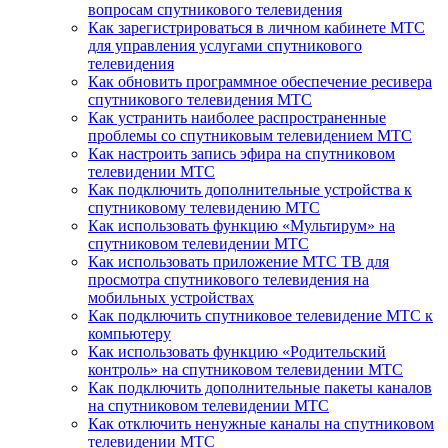
вопросам спутникового телевидения
Как зарегистрироваться в личном кабинете МТС
для управления услугами спутникового
телевидения
Как обновить программное обеспечение ресивера
спутникового телевидения МТС
Как устранить наиболее распространенные
проблемы со спутниковым телевидением МТС
Как настроить запись эфира на спутниковом
телевидении МТС
Как подключить дополнительные устройства к
спутниковому телевидению МТС
Как использовать функцию «Мультирум» на
спутниковом телевидении МТС
Как использовать приложение МТС ТВ для
просмотра спутникового телевидения на
мобильных устройствах
Как подключить спутниковое телевидение МТС к
компьютеру
Как использовать функцию «Родительский
контроль» на спутниковом телевидении МТС
Как подключить дополнительные пакеты каналов
на спутниковом телевидении МТС
Как отключить ненужные каналы на спутниковом
телевидении МТС