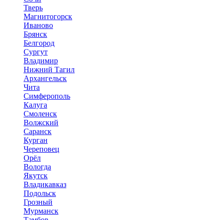
Тверь
Магнитогорск
Иваново
Брянск
Белгород
Сургут
Владимир
Нижний Тагил
Архангельск
Чита
Симферополь
Калуга
Смоленск
Волжский
Саранск
Курган
Череповец
Орёл
Вологда
Якутск
Владикавказ
Подольск
Грозный
Мурманск
Тамбов