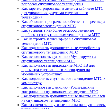
вопросам спутникового телевидения
Как зарегистрироваться в личном кабинете МТС
для управления услугами спутникового
телевидения
Как обновить программное обеспечение ресивера
спутникового телевидения МТС
Как устранить наиболее распространенные
проблемы со спутниковым телевидением МТС
Как настроить запись эфира на спутниковом
телевидении МТС
Как подключить дополнительные устройства к
спутниковому телевидению МТС
Как использовать функцию «Мультирум» на
спутниковом телевидении МТС
Как использовать приложение МТС ТВ для
просмотра спутникового телевидения на
мобильных устройствах
Как подключить спутниковое телевидение МТС к
компьютеру
Как использовать функцию «Родительский
контроль» на спутниковом телевидении МТС
Как подключить дополнительные пакеты каналов
на спутниковом телевидении МТС
Как отключить ненужные каналы на спутниковом