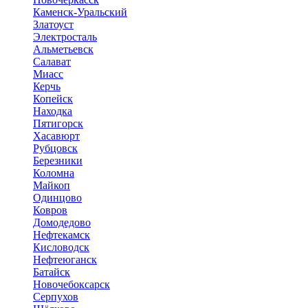
Каменск-Уральский
Златоуст
Электросталь
Альметьевск
Салават
Миасс
Керчь
Копейск
Находка
Пятигорск
Хасавюрт
Рубцовск
Березники
Коломна
Майкоп
Одинцово
Ковров
Домодедово
Нефтекамск
Кисловодск
Нефтеюганск
Батайск
Новочебоксарск
Серпухов