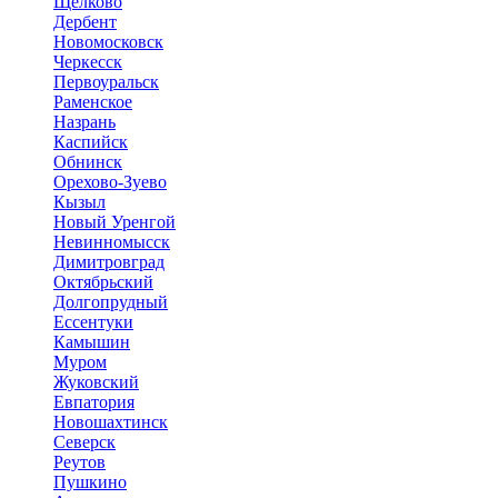
Щёлково
Дербент
Новомосковск
Черкесск
Первоуральск
Раменское
Назрань
Каспийск
Обнинск
Орехово-Зуево
Кызыл
Новый Уренгой
Невинномысск
Димитровград
Октябрьский
Долгопрудный
Ессентуки
Камышин
Муром
Жуковский
Евпатория
Новошахтинск
Северск
Реутов
Пушкино