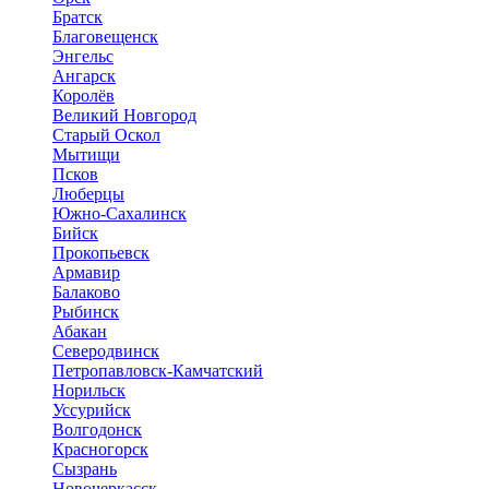
Братск
Благовещенск
Энгельс
Ангарск
Королёв
Великий Новгород
Старый Оскол
Мытищи
Псков
Люберцы
Южно-Сахалинск
Бийск
Прокопьевск
Армавир
Балаково
Рыбинск
Абакан
Северодвинск
Петропавловск-Камчатский
Норильск
Уссурийск
Волгодонск
Красногорск
Сызрань
Новочеркасск