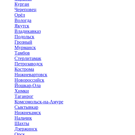
Курган
Череповец
Орёл
Вологда
Якутск
Владикавказ
Подольск
Грозный
Мурманск
Тамбов
Стерлитамак
Петрозаводск
Кострома
Нижневартовск
Новороссийск
Йошкар-Ола
Химки
Таганрог
Комсомольск-на-Амуре
Сыктывкар
Нижнекамск
Нальчик
Шахты
Дзержинск
Орск