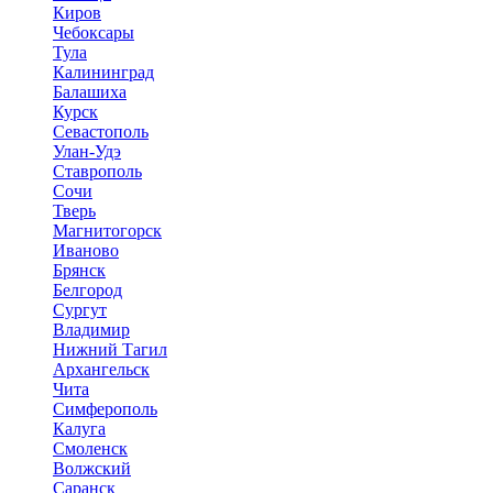
Киров
Чебоксары
Тула
Калининград
Балашиха
Курск
Севастополь
Улан-Удэ
Ставрополь
Сочи
Тверь
Магнитогорск
Иваново
Брянск
Белгород
Сургут
Владимир
Нижний Тагил
Архангельск
Чита
Симферополь
Калуга
Смоленск
Волжский
Саранск