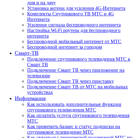
дом и на дачу
Установка антенн для усиления 4G-Интернета
Комплекты Спутникового ТВ МТС и 4G
Интернета
Усиление сигнала беспроводного интернета
Настройка Wi-Fi роутера для беспроводного
интернета
Беспроводной мобильный интернет от МТС
Беспроводной интернет за городом
Смарт-ТВ
Подключение спутникового телевидения МТС к
Смарт ТВ
Подключение Смарт ТВ через приложение на
телевизоре
Подключение Смарт ТВ через приставку
Подключение Смарт ТВ от МТС на мобильных
устройствах
Информация
Как использовать дополнительные функции
спутникового телевидения МТС
Как оплатить услуги спутникового телевидения
МТС
Как проверить баланс и статус подписки на
спутниковое телевидение МТС
Как связаться с технической поддержкой МТС по