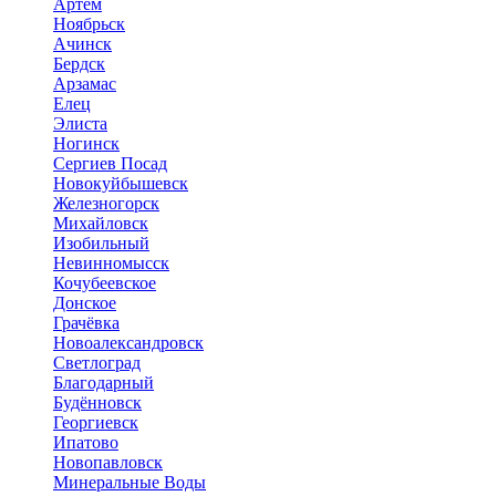
Артем
Ноябрьск
Ачинск
Бердск
Арзамас
Елец
Элиста
Ногинск
Сергиев Посад
Новокуйбышевск
Железногорск
Михайловск
Изобильный
Невинномысск
Кочубеевское
Донское
Грачёвка
Новоалександровск
Светлоград
Благодарный
Будённовск
Георгиевск
Ипатово
Новопавловск
Минеральные Воды