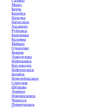
Салават
Миасс
Керчь
Копейск
Находка
Пятигорск
Хасавюрт
Рубцовск
Березники
Коломна
Майкоп
Одинцово
Ковров
Домодедово
Нефтекамск
Кисловодск
Нефтеюганск
Батайск
Новочебоксарск
Серпухов
Щёлково
Дербент
Новомосковск
Черкесск
Первоуральск