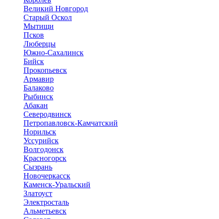
Великий Новгород
Старый Оскол
Мытищи
Псков
Люберцы
Южно-Сахалинск
Бийск
Прокопьевск
Армавир
Балаково
Рыбинск
Абакан
Северодвинск
Петропавловск-Камчатский
Норильск
Уссурийск
Волгодонск
Красногорск
Сызрань
Новочеркасск
Каменск-Уральский
Златоуст
Электросталь
Альметьевск