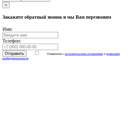
×
Закажите обратный звонок и мы Вам перезвоним
Имя:
Телефон:
Ознакомлен с
ползовательским соглашением
и
правилами
конфиденциальности
📌 МТС ТВ
Антенна 🎯
Установка
спутникового