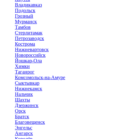
Владикавказ
Подольск
Грозный
Мурманск
Тамбов
Стерлитамак
Петрозаводск
Кострома
Нижневартовск
Новороссийск
Йошкар-Ола
Химки
Таганрог
Комсомольск-на-Амуре
Сыктывкар
Нижнекамск
Нальчик
Шахты
Дзержинск
Орск
Братск
Благовещенск
Энгельс
Ангарск
Королёв