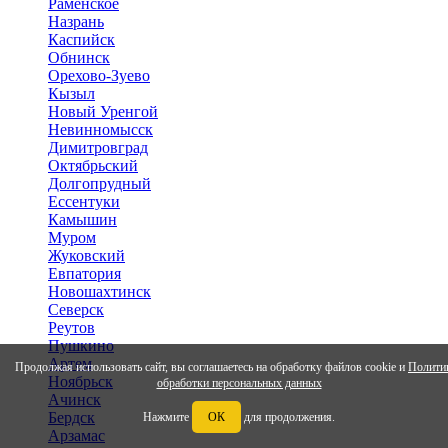
Раменское
Назрань
Каспийск
Обнинск
Орехово-Зуево
Кызыл
Новый Уренгой
Невинномысск
Димитровград
Октябрьский
Долгопрудный
Ессентуки
Камышин
Муром
Жуковский
Евпатория
Новошахтинск
Северск
Реутов
Пушкино
Артем
Продолжая использовать сайт, вы соглашаетесь на обработку файлов cookie и
Полити
Ноябрьск
обработки персональных данных
Ачинск
Бердск
Нажмите
ОК
для продолжения.
Арзамас