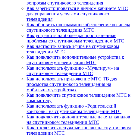
вопросам спутникового телевидения
Как зарегистрироваться в личном кабинете МТС
для управления услугами спутникового
телевидения
Как обновить программное обеспечение ресивера
спутникового телевидения МТС
Как устранить наиболее распространенные
проблемы со спутниковым телевидением МТС
Как настроить запись эфира на спутниковом
телевидении МТС
Как подключить дополнительные устройства к
спутниковому телевидению МТС
Как использовать функцию «Мультирум» на
спутниковом телевидении МТС
Как использовать приложение МТС ТВ для
просмотра спутникового телевидения на
мобильных устройствах
Как подключить спутниковое телевидение МТС к
компьютеру
Как использовать функцию «Родительский
контроль» на спутниковом телевидении МТС
Как подключить дополнительные пакеты каналов
на спутниковом телевидении МТС
Как отключить ненужные каналы на спутниковом
телевидении МТС